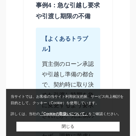
事例4：急な引越し要求
や引渡し期限の不備
【よくあるトラブ
ル】
買主側のローン承認
や引越し準備の都合
で、契約時に取り決
めた引渡し時期を急
当サイトでは、お客様の当サイト利用状況把握、サービス向上検討を
目的として、クッキー（Cookie）を使用しています。
に変更するよう要求
詳しくは、当社の
「Cookieの取扱いについて」
をご確認ください。
されたが、売主側の
新居の準備が間に合
閉じる