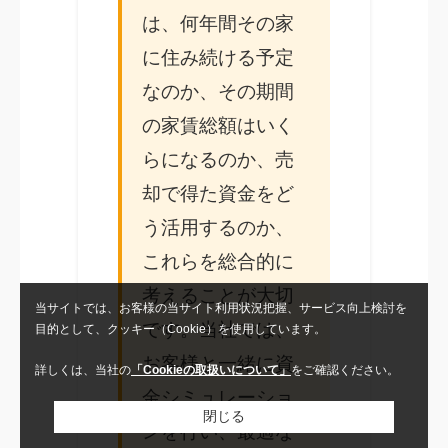
は、何年間その家
に住み続ける予定
なのか、その期間
の家賃総額はいく
らになるのか、売
却で得た資金をど
う活用するのか、
これらを総合的に
考えることが大切
当サイトでは、お客様の当サイト利用状況把握、サービス向上検討を
です。当社では、
目的として、クッキー（Cookie）を使用しています。
お客様と一緒に資
詳しくは、当社の
「Cookieの取扱いについて」
をご確認ください。
金シミュレーショ
閉じる
ンを行い、最適な