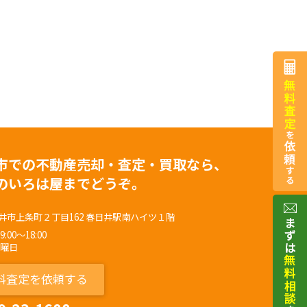
市での不動産売却・査定・買取なら、
のいろは屋までどうぞ。
井市上条町２丁目162 春日井駅南ハイツ１階
00～18:00
水曜日
料査定を依頼する