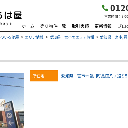
0120
営業時間：
9:0
ホーム
売り物件一覧
取引実績
更新情報
ブロ
産のいろは屋
エリア情報
愛知県一宮市のエリア情報
愛知県一宮市,買
所在地
愛知県一宮市木曽川町黒田八ノ通り51