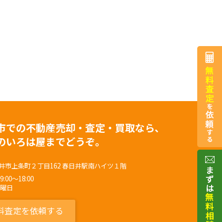
市での不動産売却・査定・買取なら、
のいろは屋までどうぞ。
井市上条町２丁目162 春日井駅南ハイツ１階
00～18:00
水曜日
料査定を依頼する