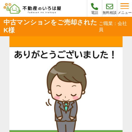
メニュー
電話
無料相談
中古マンションをご売却された
ご職業：会社
K様
員