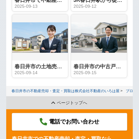
春日井市で不動産売却を成功させる完全ガイド：地域密着「いろは屋」が教える5つの秘訣
JR春日井駅から徒歩1分！アクセス抜群の不動産のいろは屋をご利用ください
2025-09-13
2025-09-12
春日井市の土地売却、高値で売るためのエリア別ポイント
春日井市の中古戸建売却完全ガイド｜人気エリアと高値売却の秘訣
2025-09-14
2025-09-15
春日井市の不動産売却・査定・買取は株式会社不動産のいろは屋
ブログ
ページトップへ
電話でお問い合わせ
春日井市での不動産売却・査定・買取なら、