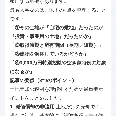
整理する必要があります。
最も大事なのは、以下の4点を整理すること
です：
「①その土地が『自宅の敷地』だったのか
『投資・事業用の土地』だったのか」
「②取得時期と所有期間（長期／短期）」
「③建物を解体しているかどうか」
「④3,000万円特別控除や空き家特例の対象
になるか」
記事の要点（3つのポイント）
土地売却の税制を理解するための最重要ポ
イントをまとめました。
1. 減価償却の非適用
土地だけの売却でも、
税金の計算は基本的に「譲渡所得＝売却価