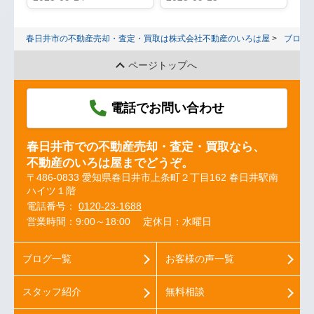
春日井市の不動産売却・査定・買取は株式会社不動産のいろは屋
ブログ
ページトップへ
電話でお問い合わせ
春日井市での不動産売却・査定・買取なら、
不動産のいろは屋までどうぞ。
〒486-0833 愛知県春日井市上条町２丁目162 春日井駅南
ハイツ１階
電話番号：
0120-23-1688
営業時間：9:00～18:00
定休日：水曜日
ブログ一覧
お客様の声一覧
スタッフ紹介
無料相談