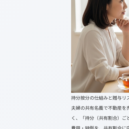
持分按分の仕組みと贈与リ
夫婦の共有名義で不動産を
く、「持分（共有割合）ご
費用・特例を、共有割合に