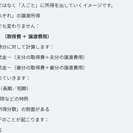
ではなく「人ごと」に所得を出していくイメージです。
れぞれ」の譲渡所得
でも変わりません：
－ （取得費 ＋ 譲渡費用）
持分に対して計算します：
代金－（夫分の取得費＋夫分の譲渡費用）
代金－（妻分の取得費＋妻分の譲渡費用）
めていきます：
（長期／短期）
控除などの特例
所得分散」の側面がある
下のことが起こります：
る