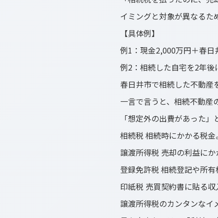
イミングと対象が異なるた
【具体例】
例1：現金2,000万円＋春
例2：相続した自宅を2年後
春日井市で相続した不動産
一言で言うと、相続不動産
「想定外の出費があった」
相続税
相続時にかかる税金。
譲渡所得税
売却の利益にか
登録免許税
相続登記や所有
印紙税
売買契約書に貼る収
譲渡所得税のカンタンなイ