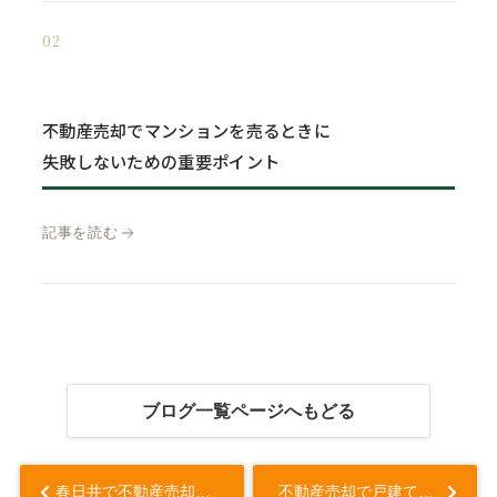
02
不動産売却でマンションを売るときに
失敗しないための重要ポイント
記事を読む
ブログ一覧ページへもどる
春日井で不動産売却の仲介と買取を徹底比較！あなたに合うのはどっち？違いは？...
不動産売却で戸建ての築年数はどう響く？建物の価値の判断基準を知ろう ...