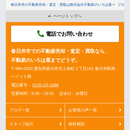
春日井市の不動産売却・査定・買取は株式会社不動産のいろは屋
ブログ
ページトップへ
電話でお問い合わせ
春日井市での不動産売却・査定・買取なら、
不動産のいろは屋までどうぞ。
〒486-0833 愛知県春日井市上条町２丁目162 春日井駅南
ハイツ１階
電話番号：
0120-23-1688
営業時間：9:00～18:00
定休日：水曜日
ブログ一覧
お客様の声一覧
スタッフ紹介
無料相談