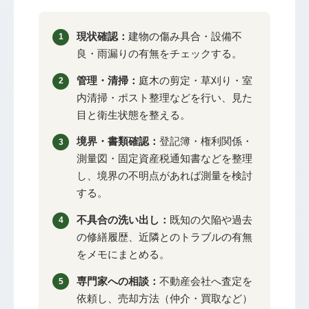
現状確認：
建物の傷み具合・設備不
良・雨漏りの有無をチェックする。
管理・清掃：
庭木の剪定・草刈り・室
内清掃・ポスト整理などを行い、見た
目と衛生状態を整える。
境界・書類確認：
登記簿・権利関係・
測量図・固定資産税通知書などを整理
し、境界の不明点があれば測量を検討
する。
不具合の洗い出し：
既知の欠陥や過去
の修繕履歴、近隣とのトラブルの有無
をメモにまとめる。
専門家への相談：
不動産会社へ査定を
依頼し、売却方法（仲介・買取など）