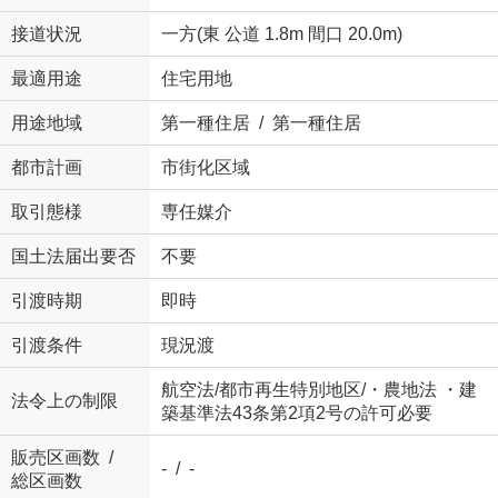
接道状況
一方(東 公道 1.8m 間口 20.0m)
最適用途
住宅用地
用途地域
第一種住居 / 第一種住居
都市計画
市街化区域
取引態様
専任媒介
国土法届出要否
不要
引渡時期
即時
引渡条件
現況渡
航空法/都市再生特別地区/・農地法 ・建
法令上の制限
築基準法43条第2項2号の許可必要
販売区画数 /
- / -
総区画数