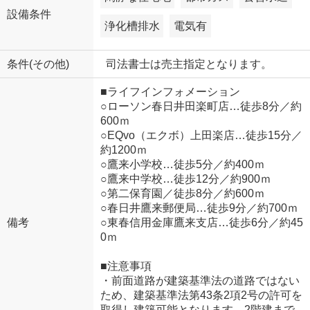
設備条件
浄化槽排水
電気有
条件(その他)
司法書士は売主指定となります。
■ライフインフォメーション
○ローソン春日井田楽町店…徒歩8分／約
600ｍ
○EQvo（エクボ）上田楽店…徒歩15分／
約1200ｍ
○鷹来小学校…徒歩5分／約400ｍ
○鷹来中学校…徒歩12分／約900ｍ
○第二保育園／徒歩8分／約600ｍ
○春日井鷹来郵便局…徒歩9分／約700ｍ
備考
○東春信用金庫鷹来支店…徒歩6分／約45
0ｍ
■注意事項
・前面道路が建築基準法の道路ではない
ため、建築基準法第43条2項2号の許可を
取得し建築可能となります。2階建まで