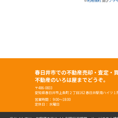
※
利用規約
及び
プラ
春日井市での不動産売却・査定・
不動産のいろは屋までどうぞ。
〒486-0833
愛知県春日井市上条町２丁目162 春日井駅南ハイツ１
営業時間： 9:00～18:00
定休日： 水曜日